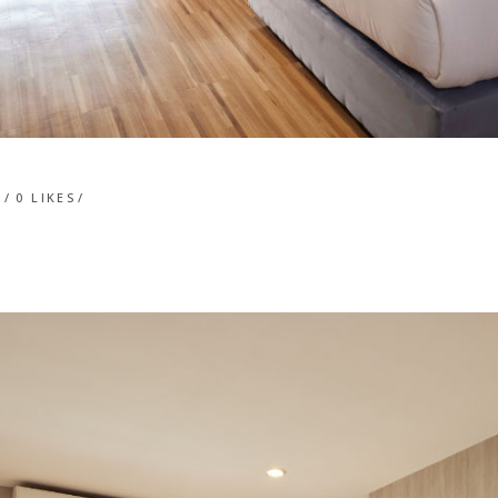
S
0
LIKES